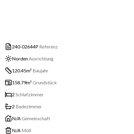
240-02644P
Referenz
Norden
Ausrichtung
120.45m²
Baujahr
158.79m²
Grundstück
2
Schlafzimmer
2
Badezimmer
N/A
Gemeinschaft
N/A
Müll