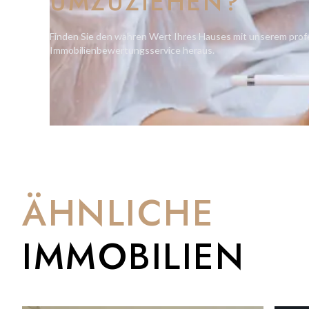
UMZUZIEHEN?
Viewing are highly recommended to fully appreciate this mode
Finden Sie den wahren Wert Ihres Hauses mit unserem prof
Immobilienbewertungsservice heraus.
ÄHNLICHE
IMMOBILIEN