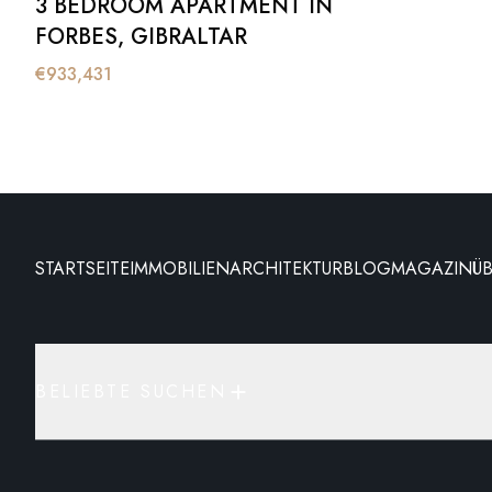
3 BEDROOM APARTMENT IN
FORBES, GIBRALTAR
€
933,431
STARTSEITE
IMMOBILIEN
ARCHITEKTUR
BLOG
MAGAZIN
Ü
BELIEBTE SUCHEN