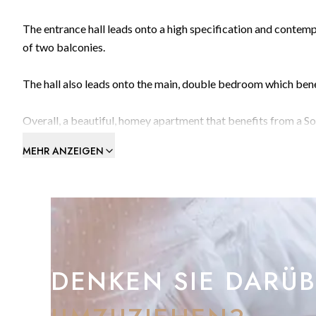
The entrance hall leads onto a high specification and contemp
of two balconies.
The hall also leads onto the main, double bedroom which bene
Overall, a beautiful, homey apartment that benefits from a S
MEHR ANZEIGEN
Includes integrated reverse air-conditioning heating/cooling 
bedrooms.
Amenities include health club with swimming pool, gym, sauna
Within walking distance to Gibraltar’s best beachfronts, the 
community in Europe,
DENKEN SIE DARÜ
Forbes 1848 offers contemporary accommodation with all the 