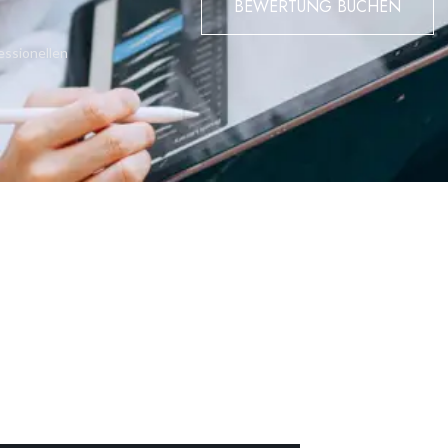
BEWERTUNG BUCHEN
rn home. Serious offers considered to enable a quick sale.
essionellen