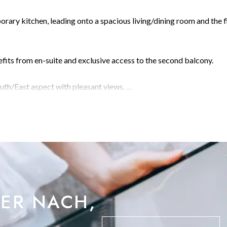
orary kitchen, leading onto a spacious living/dining room and the f
fits from en-suite and exclusive access to the second balcony.
outh/East aspect with pleasant views.
system with individual controls to living/dining room areas and
 & steam room facilities, a contemporary cafe & visitors parking.
frontier and the beating heart of the most extraordinary city
BER NACH,
luxury amenities expected of a 21st Century lifestyle.