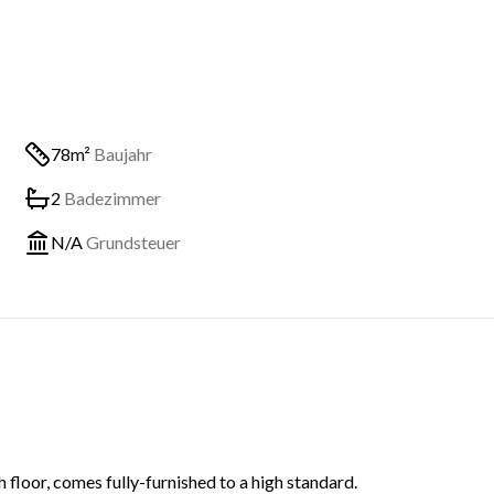
78m²
Baujahr
2
Badezimmer
N/A
Grundsteuer
loor, comes fully-furnished to a high standard.