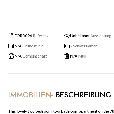
FORB026
Referenz
Unbekannt
Ausrichtung
N/A
Grundstück
2
Schlafzimmer
N/A
Gemeinschaft
N/A
Müll
IMMOBILIEN-
BESCHREIBUNG
This lovely two bedroom, two bathroom apartment on the 7th f