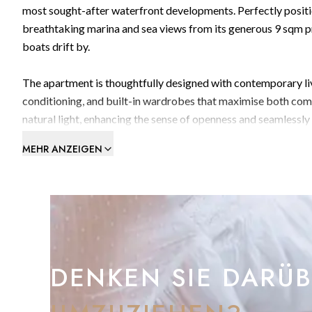
most sought-after waterfront developments. Perfectly positio
breathtaking marina and sea views from its generous 9 sqm pri
boats drift by.
The apartment is thoughtfully designed with contemporary livi
conditioning, and built-in wardrobes that maximise both comf
natural light, enhancing the sense of openness and seamlessly
MEHR ANZEIGEN
Marina Club residents benefit from an unrivalled lifestyle offe
beautifully landscaped resort-style areas and swimming pools
distinctive living environment.
An excellent opportunity as a primary residence, holiday home
and lifestyle in equal measure.
DENKEN SIE DARÜ
Contact us today to arrange a private viewing or to receive f