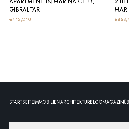
APARTMENT IN MARINA CLUB,
2 BE
GIBRALTAR
MARI
€
442,240
€
863,
STARTSEITE
IMMOBILIEN
ARCHITEKTUR
BLOG
MAGAZIN
Ü