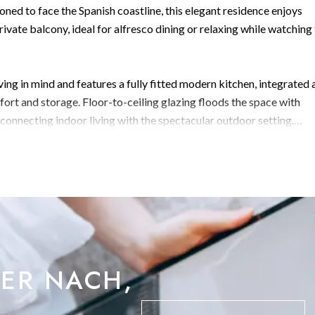
ned to face the Spanish coastline, this elegant residence enjoys
vate balcony, ideal for alfresco dining or relaxing while watching
ng in mind and features a fully fitted modern kitchen, integrated a
ort and storage. Floor-to-ceiling glazing floods the space with
 connecting indoor living with the spectacular outdoor setting.
ring, including exclusive rooftop leisure facilities comprising
, all uniquely connected by iconic sky bridges—creating a truly
, or investment property, this apartment combines luxury, location
BER NACH,
urther details on this outstanding waterfront home.