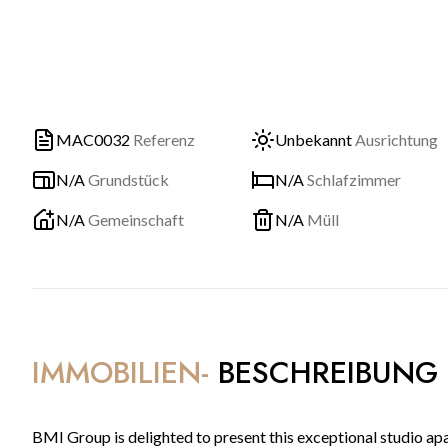
MAC0032
Referenz
Unbekannt
Ausrichtung
N/A
Grundstück
N/A
Schlafzimmer
N/A
Gemeinschaft
N/A
Müll
IMMOBILIEN-
BESCHREIBUNG
BMI Group is delighted to present this exceptional studio apa