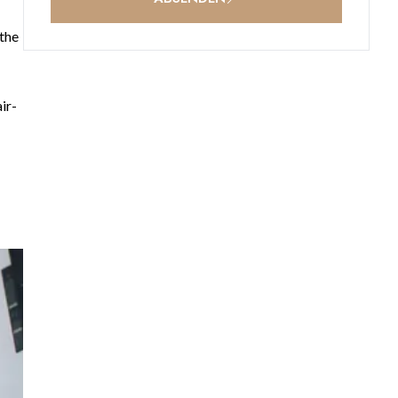
 the
ir-
,