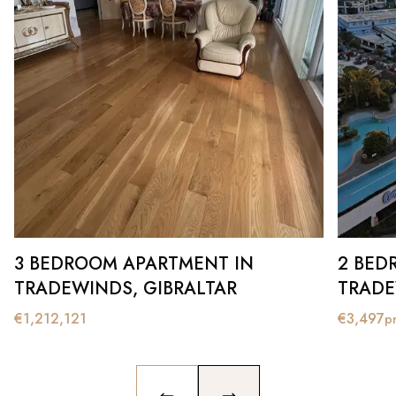
3 BEDROOM APARTMENT IN
2 BED
TRADEWINDS, GIBRALTAR
TRADE
€
1,212,121
€
3,497
p