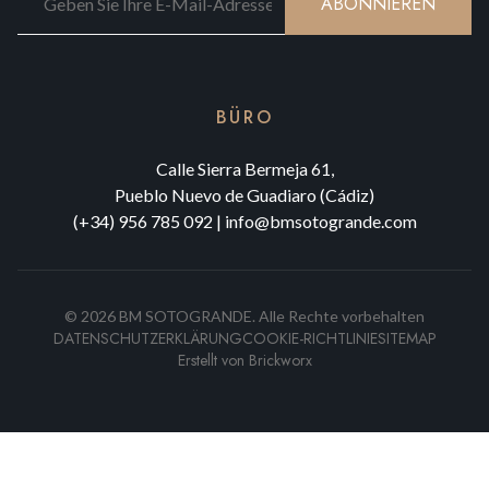
ABONNIEREN
BÜRO
Calle Sierra Bermeja 61,
Pueblo Nuevo de Guadiaro (Cádiz)
(+34) 956 785 092
|
info@bmsotogrande.com
©
2026
BM SOTOGRANDE.
Alle Rechte vorbehalten
DATENSCHUTZERKLÄRUNG
COOKIE-RICHTLINIE
SITEMAP
Erstellt von
Brickworx