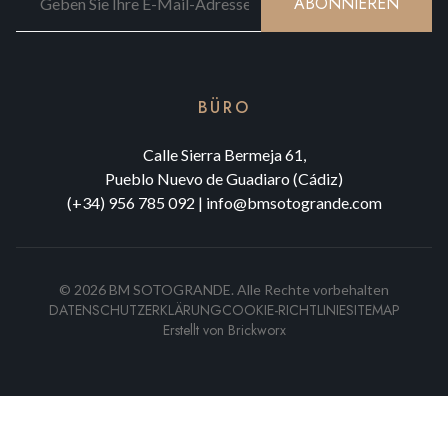
ABONNIEREN
BÜRO
Calle Sierra Bermeja 61,
Pueblo Nuevo de Guadiaro (Cádiz)
(+34) 956 785 092
|
info@bmsotogrande.com
©
2026
BM SOTOGRANDE.
Alle Rechte vorbehalten
DATENSCHUTZERKLÄRUNG
COOKIE-RICHTLINIE
SITEMAP
Erstellt von
Brickworx