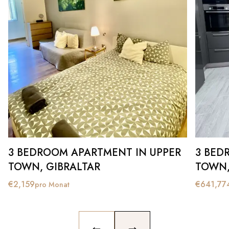
3 BEDROOM APARTMENT IN UPPER
3 BED
TOWN, GIBRALTAR
TOWN,
€
2,159
€
641,77
pro Monat