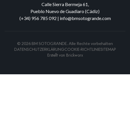
Calle Sierra Bermeja 61,
Pueblo Nuevo de Guadiaro (Cádiz)
(+34) 956 785 092
|
info@bmsotogrande.com
©
2026
BM SOTOGRANDE.
Alle Rechte vorbehalten
DATENSCHUTZERKLÄRUNG
COOKIE-RICHTLINIE
SITEMAP
Erstellt von
Brickworx