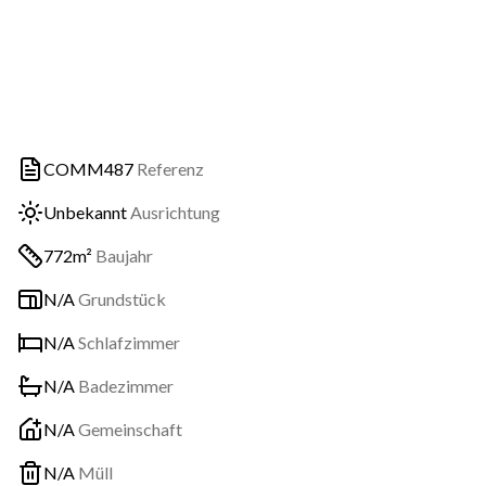
COMM487
Referenz
Unbekannt
Ausrichtung
772m²
Baujahr
N/A
Grundstück
N/A
Schlafzimmer
N/A
Badezimmer
N/A
Gemeinschaft
N/A
Müll