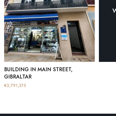
W
BUILDING IN MAIN STREET,
GIBRALTAR
€
2,791,375