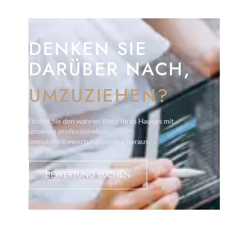
DENKEN SIE
DARÜBER NACH,
UMZUZIEHEN?
Finden Sie den wahren Wert Ihres Hauses mit
unserem professionellen
Immobilienbewertungsservice heraus.
BEWERTUNG BUCHEN