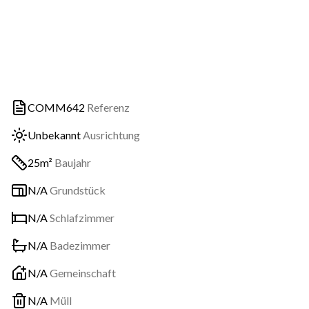
COMM642
Referenz
Unbekannt
Ausrichtung
25m²
Baujahr
N/A
Grundstück
N/A
Schlafzimmer
N/A
Badezimmer
N/A
Gemeinschaft
N/A
Müll