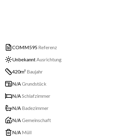
COMM595
Referenz
Unbekannt
Ausrichtung
420m²
Baujahr
N/A
Grundstück
N/A
Schlafzimmer
N/A
Badezimmer
N/A
Gemeinschaft
N/A
Müll