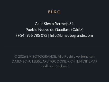
BÜRO
Calle Sierra Bermeja 61,
Pueblo Nuevo de Guadiaro (Cádiz)
(+34) 956 785 092
|
info@bmsotogrande.com
©
2026
BM SOTOGRANDE.
Alle Rechte vorbehalten
DATENSCHUTZERKLÄRUNG
COOKIE-RICHTLINIE
SITEMAP
Erstellt von
Brickworx