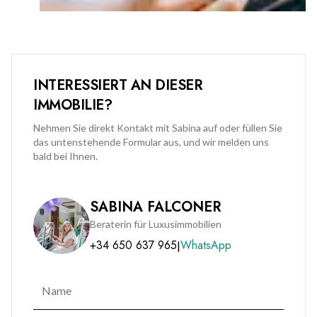
This high-end office space offers the perfect blend of style,
comfort, and practicality to impress clients and uplift teams.
Please note (zones 2 & 3 of floor plan) are available for rental
on an initial sub-lease. Further terms to be discussed on
INTERESSIERT AN DIESER
request.
IMMOBILIE?
Contact BMI Group today to arrange a viewing and
Nehmen Sie direkt Kontakt mit Sabina auf oder füllen Sie
das untenstehende Formular aus, und wir melden uns
experience this distinctive workspace firsthand.
bald bei Ihnen.
SABINA FALCONER
Beraterin für Luxusimmobilien
+34 650 637 965
WhatsApp
|