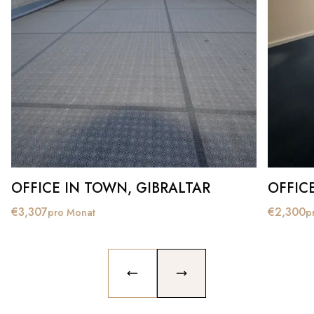
OFFICE IN TOWN, GIBRALTAR
OFFIC
€
3,307
€
2,300
pro Monat
p
PREVIOUS SLIDE
NEXT SLIDE