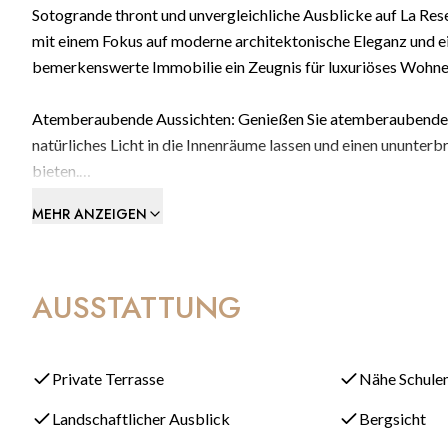
Sotogrande thront und unvergleichliche Ausblicke auf La Res
mit einem Fokus auf moderne architektonische Eleganz und ein
bemerkenswerte Immobilie ein Zeugnis für luxuriöses Wohnen
Atemberaubende Aussichten: Genießen Sie atemberaubende Pa
natürliches Licht in die Innenräume lassen und einen ununter
bieten.
MEHR ANZEIGEN
Durchdachtes Design: Die Villa Retiro ist auf drei Etagen sorg
Landschaft. Jeder Aspekt des Designs gewährleistet eine Har
Umgebung, die Ihre Verbindung mit der umgebenden Schönhei
AUSSTATTUNG
Nahtloses Wohnen drinnen und draußen: Die Villa verbindet 
einer nach Süden ausgerichteten Veranda und einem Infinity-
unterhalten oder einfach in der Sonne entspannen, die Villa Ret
Private Terrasse
Nähe Schule
Landschaftlicher Ausblick
Bergsicht
Luxuriöse Annehmlichkeiten: Vom offenen Wohnbereich und d