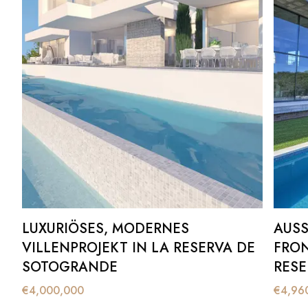
LUXURIÖSES, MODERNES
AUSS
VILLENPROJEKT IN LA RESERVA DE
RONT
SOTOGRANDE
ESER
M BA
€
4,000,000
€
4,96