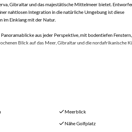
erva, Gibraltar und das majestätische Mittelmeer bietet. Entworfe
er nahtlosen Integration in die natürliche Umgebung ist diese
 im Einklang mit der Natur.
noramablicke aus jeder Perspektive, mit bodentiefen Fenstern,
brochenen Blick auf das Meer, Gibraltar und die nordafrikanische K
fältig gestaltet und respektiert die natürlichen Konturen der
monie zwischen der Konstruktion und der Natur und schafft so ei
t verstärkt.
nahtlos Innen- und Außenwohnbereiche mit weitläufigen Terrassen
Pool, der scheinbar mit dem Horizont verschmilzt. Ob Sie Gäste
iro bietet die perfekte Kulisse für jeden Anlass.
n
Meerblick
Nähe Golfplatz
er großzügigen Küche bis zu den privaten Ensuite-Schlafzimmer