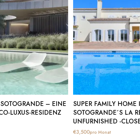
 SOTOGRANDE – EINE
SUPER FAMILY HOME 
CO-LUXUS-RESIDENZ
SOTOGRANDE´S LA RE
UNFURNISHED -CLOS
€
3,500
pro Monat