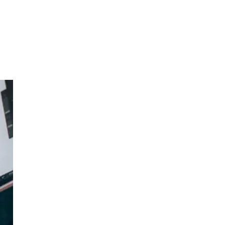
und
ein
els,
ne