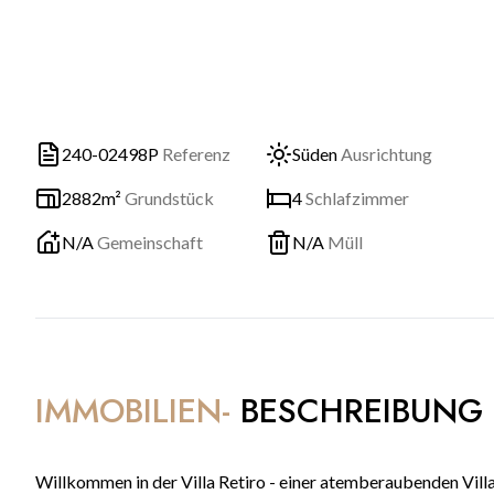
240-02498P
Referenz
Süden
Ausrichtung
2882m²
Grundstück
4
Schlafzimmer
N/A
Gemeinschaft
N/A
Müll
IMMOBILIEN-
BESCHREIBUNG
Willkommen in der Villa Retiro - einer atemberaubenden Villa