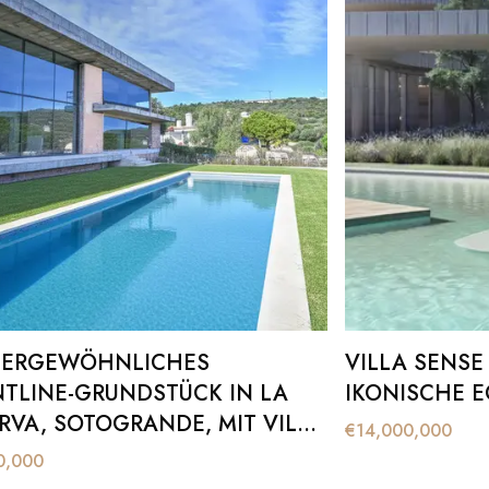
ERGEWÖHNLICHES F
VILLA SENSE
LINE-GRUNDSTÜCK IN LA R
IKONISCHE E
VA, SOTOGRANDE, MIT VILLA I
€
14,000,000
U (CA. 60 % FERTIGGESTELLT)
0,000