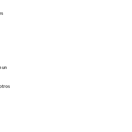
es
n un
otros