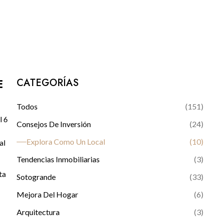
E
CATEGORÍAS
Todos
(
151
)
l 6
Consejos De Inversión
(
24
)
Explora Como Un Local
(
10
)
al
Tendencias Inmobiliarias
(
3
)
ta
Sotogrande
(
33
)
Mejora Del Hogar
(
6
)
Arquitectura
(
3
)