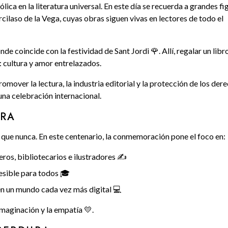
lica en la literatura universal. En este día se recuerda a grandes fi
ilaso de la Vega, cuyas obras siguen vivas en lectores de todo el
e coincide con la festividad de Sant Jordi 🌹. Allí, regalar un libr
 cultura y amor entrelazados.
over la lectura, la industria editorial y la protección de los der
 una celebración internacional.
URA
vo que nunca. En este centenario, la conmemoración pone el foco en:
reros, bibliotecarios e ilustradores ✍️
esible para todos 🎓
 en un mundo cada vez más digital 💻
imaginación y la empatía 💛.