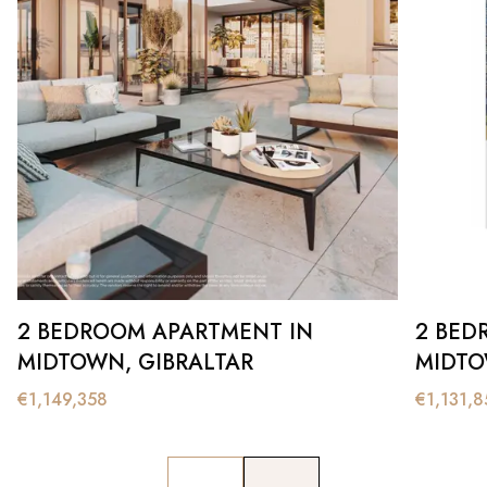
2 BEDROOM APARTMENT IN
2 BED
MIDTOWN, GIBRALTAR
MIDTO
€
1,149,358
€
1,131,8