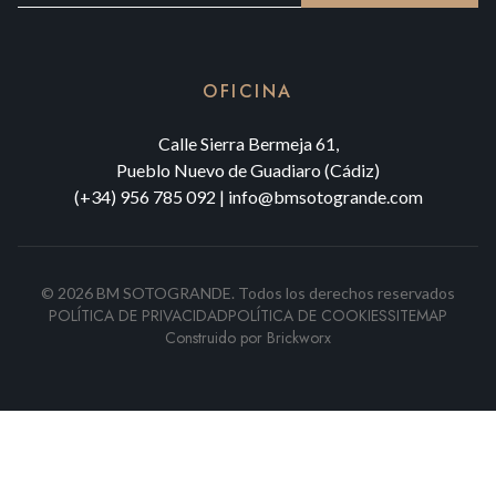
OFICINA
Calle Sierra Bermeja 61,
Pueblo Nuevo de Guadiaro (Cádiz)
(+34) 956 785 092
|
info@bmsotogrande.com
©
2026
BM SOTOGRANDE.
Todos los derechos reservados
POLÍTICA DE PRIVACIDAD
POLÍTICA DE COOKIES
SITEMAP
Construido por
Brickworx