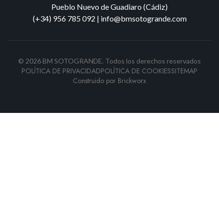
Pueblo Nuevo de Guadiaro (Cádiz)
(+34) 956 785 092
|
info@bmsotogrande.com
©
2026
BM SOTOGRANDE.
Todos los derechos reservados
POLÍTICA DE PRIVACIDAD
POLÍTICA DE COOKIES
SITEMAP
Construido por
Brickworx