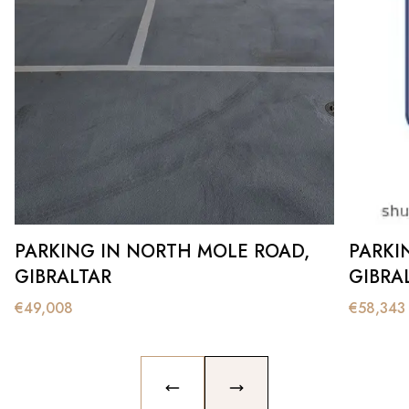
PARKING IN NORTH MOLE ROAD,
PARKI
GIBRALTAR
GIBRA
€
49,008
€
58,343
PREVIOUS SLIDE
NEXT SLIDE