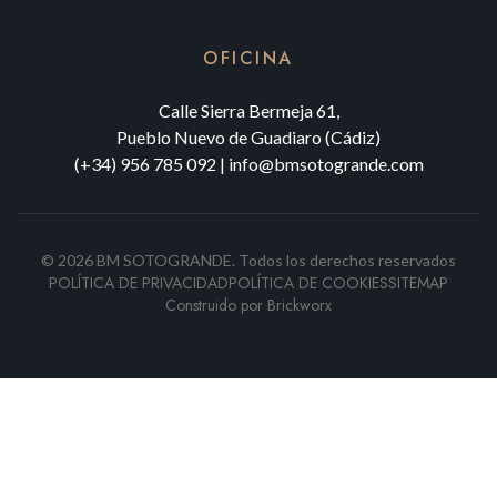
OFICINA
Calle Sierra Bermeja 61,
Pueblo Nuevo de Guadiaro (Cádiz)
(+34) 956 785 092
|
info@bmsotogrande.com
©
2026
BM SOTOGRANDE.
Todos los derechos reservados
POLÍTICA DE PRIVACIDAD
POLÍTICA DE COOKIES
SITEMAP
Construido por
Brickworx