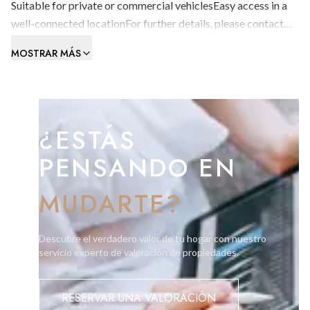
Suitable for private or commercial vehiclesEasy access in a
well-connected locationFor further details, please contact
BMI Group on 200 51010 or info@bmigroup.gi
MOSTRAR MÁS
¿ESTÁS
PENSANDO EN
MUDARTE?
Descubre el verdadero valor de tu hogar con nuestro
servicio experto de valoración de propiedades.
RESERVAR UNA VALORACIÓN