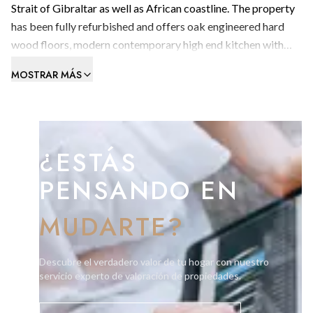
Strait of Gibraltar as well as African coastline. The property
has been fully refurbished and offers oak engineered hard
wood floors, modern contemporary high end kitchen with
handmade dining table specifically designed for its
MOSTRAR MÁS
designated space. The master suite is a complete open plan
space including en-suite also offering breath-taking views.
We highly recommend viewing of this property.
¿ESTÁS
PENSANDO EN
MUDARTE?
Descubre el verdadero valor de tu hogar con nuestro
servicio experto de valoración de propiedades.