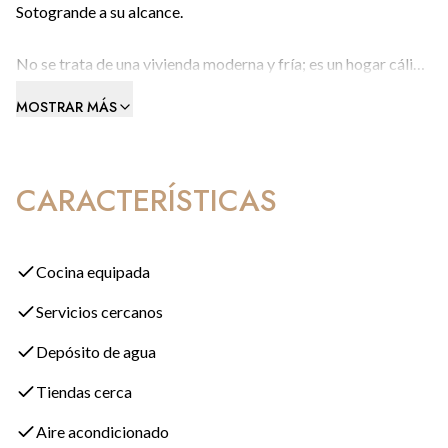
Sotogrande a su alcance.
No se trata de una vivienda moderna y fría; es un hogar cálido
y consolidado, diseñado para el confort, la convivencia y la
MOSTRAR MÁS
luz mediterránea.
Una Casa Pensada para Disfrutar
CARACTERÍSTICAS
Distribuida en tres niveles sobre una parcela elevada, la
vivienda combina de forma natural las zonas sociales con los
espacios privados:
Cocina equipada
Servicios cercanos
La Bienvenida: Un impresionante hall de entrada de doble
altura.
Depósito de agua
Tiendas cerca
Zonas Sociales: Acogedor salón con chimenea, ideal para las
noches de invierno, y amplio comedor en forma de L perfecto
Aire acondicionado