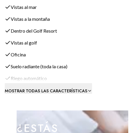
El semi-sótano también es impresionante, con un baño, una
Vistas al mar
bodega, un gimnasio totalmente equipado y una sala de
juegos, todo con suelos de mármol envejecido.
Vistas a la montaña
Dentro del Golf Resort
Esta villa de lujo ofrece una experiencia de vida única,
combinando confort, estilo y vistas espectaculares.
Vistas al golf
Oficina
Suelo radiante (toda la casa)
Riego automático
MOSTRAR TODAS LAS CARACTERÍSTICAS
¿ESTÁS