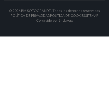
©
2026
BM SOTOGRANDE.
Todos los derechos reservados
POLÍTICA DE PRIVACIDAD
POLÍTICA DE COOKIES
SITEMAP
Construido por
Brickworx