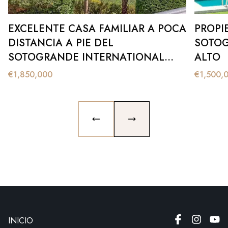
EXCELENTE CASA FAMILIAR A POCA
PROPI
DISTANCIA A PIE DEL
SOTOG
SOTOGRANDE INTERNATIONAL
ALTO
SCHOOL
€
1,850,000
€
1,500,
PREVIOUS SLIDE
NEXT SLIDE
INICIO