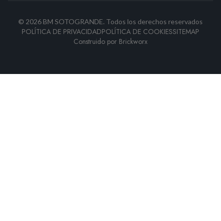
©
2026
BM SOTOGRANDE.
Todos los derechos reservados
POLÍTICA DE PRIVACIDAD
POLÍTICA DE COOKIES
SITEMAP
Construido por
Brickworx