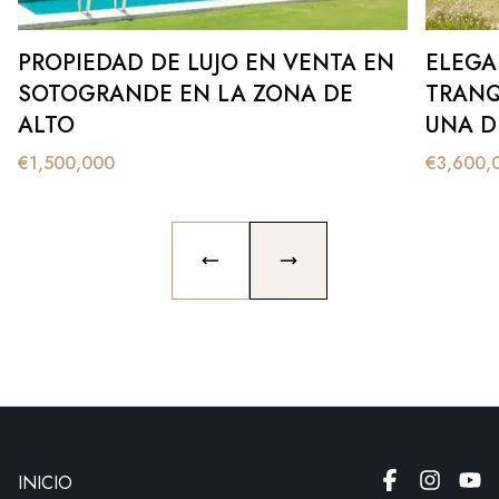
PROPIEDAD DE LUJO EN VENTA EN
ELEGA
SOTOGRANDE EN LA ZONA DE
TRANQ
ALTO
UNA D
EXCLU
€
1,500,000
€
3,600,
PREVIOUS SLIDE
NEXT SLIDE
INICIO