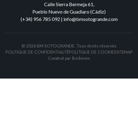
Calle Sierra Bermeja 61,
Pueblo Nuevo de Guadiaro (Cádiz)
(+34) 956 785 092
|
info@bmsotogrande.com
©
2026
BM SOTOGRANDE.
Tous droits réservés
POLITIQUE DE CONFIDENTIALITÉ
POLITIQUE DE COOKIES
SITEMAP
Construit par
Brickworx