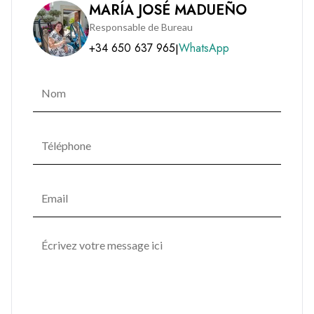
la marina, le Yacht Club et la plage, tout ce qui fait le charme
MARÍA JOSÉ MADUEÑO
de Sotogrande est à votre porte.
Responsable de Bureau
+34 650 637 965
WhatsApp
|
❤️ Deuxième raison : la terrasse.
Sa grande terrasse offre un espace idéal pour déjeuner en
plein air, recevoir des amis ou simplement profiter du soleil.
C'est comme un salon supplémentaire à l'extérieur.
❤️ Troisième raison : une opportunité rare.
Cette propriété est disponible en location longue durée de 12
mois, une offre devenue particulièrement rare à Sotogrande.
Pourquoi choisir BM Sotogrande ?
Nous sommes une agence familiale implantée au cœur de
Sotogrande depuis plus de 20 ans. En travaillant avec nous,