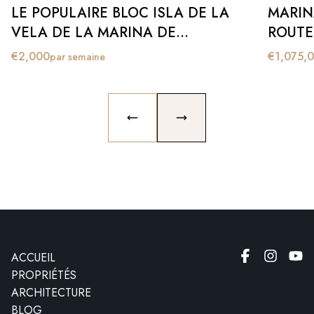
LE POPULAIRE BLOC ISLA DE LA
MARIN
VELA DE LA MARINA DE
ROUTE
SOTOGRANDE (DISPONIBLE DU 1ER
€
2,000
€
1,075,
par semaine
SEPTEMBRE 2023 AU JUIN 2024)
CONTRAT DE 10 MOIS.
PREVIOUS SLIDE
NEXT SLIDE
ACCUEIL
PROPRIÉTÉS
ARCHITECTURE
BLOG