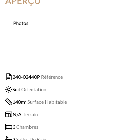
APERÇU
Photos
240-02440P
Référence
Sud
Orientation
148m²
Surface Habitable
N/A
Terrain
3
Chambres
2
Salles De Bain