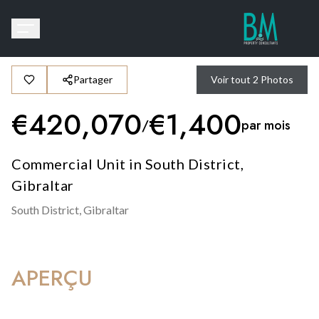
Partager
Voir tout
2
Photos
€
420,070
€
1,400
/
par mois
Commercial Unit in South District,
Gibraltar
South District,
Gibraltar
APERÇU