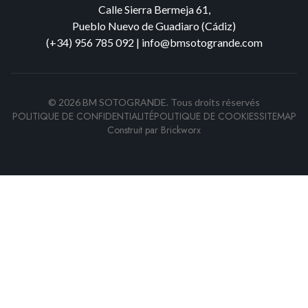
Calle Sierra Bermeja 61,
Pueblo Nuevo de Guadiaro (Cádiz)
(+34) 956 785 092
|
info@bmsotogrande.com
©
2026
BM SOTOGRANDE.
Tous droits réservés
POLITIQUE DE CONFIDENTIALITÉ
POLITIQUE DE COOKIES
SITEMAP
Construit par
Brickworx