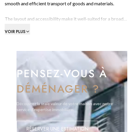
smooth and efficient transport of goods and materials.
The layout and accessibility make it well-suited for a broad
range of activities, from manufacturing to distribution.
VOIR PLUS
Includes one car parking space (rented separately).
Contact us today to arrange a viewing.
PENSEZ-VOUS À
DÉMÉNAGER ?
Découvrez la vraie valeur de votre maison avec notre
service d'expertise immobilière.
RÉSERVER UNE ESTIMATION