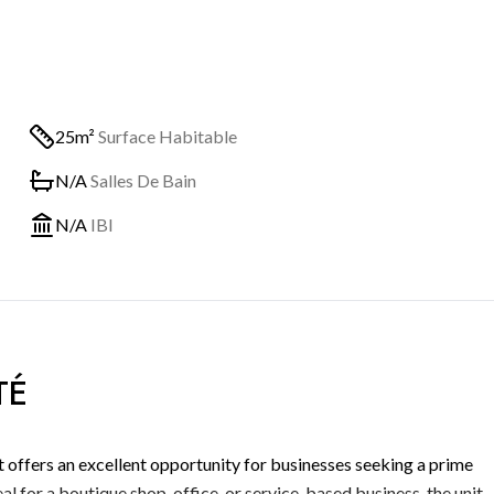
25m²
Surface Habitable
N/A
Salles De Bain
N/A
IBI
TÉ
t offers an excellent opportunity for businesses seeking a prime
deal for a boutique shop, office, or service-based business, the unit