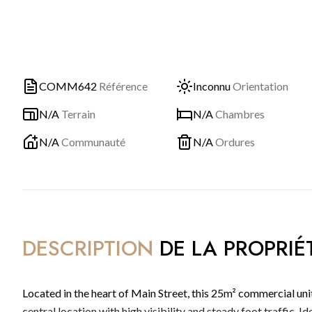
COMM642
Référence
Inconnu
Orientation
N/A
Terrain
N/A
Chambres
N/A
Communauté
N/A
Ordures
DESCRIPTION
DE LA PROPRIÉ
Located in the heart of Main Street, this 25m² commercial uni
central location with high visibility and steady foot traffic. I