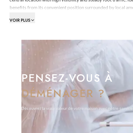
benefits from its convenient position surrounded by local am
VOIR PLUS
PENSEZ-VOUS À
DÉMÉNAGER ?
Découvrez la vraie valeur de votre maison avec notre service