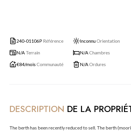
240-01106P
Référence
Inconnu
Orientation
N/A
Terrain
N/A
Chambres
€
84
/mois
Communauté
N/A
Ordures
DESCRIPTION
DE LA PROPRIÉ
The berth has been recently reduced to sell. The berth (mooring) is well positioned close to the yacht club in the area of of the