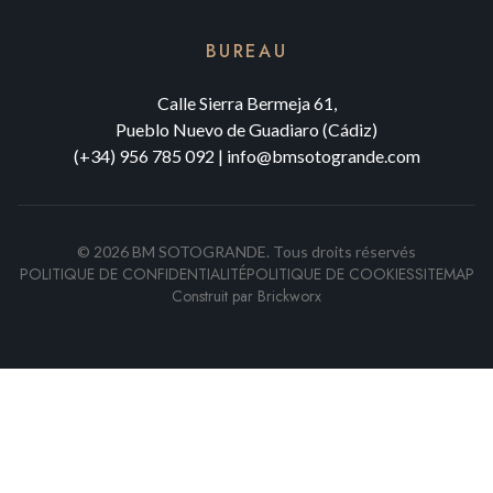
BUREAU
Calle Sierra Bermeja 61,
Pueblo Nuevo de Guadiaro (Cádiz)
(+34) 956 785 092
|
info@bmsotogrande.com
©
2026
BM SOTOGRANDE.
Tous droits réservés
POLITIQUE DE CONFIDENTIALITÉ
POLITIQUE DE COOKIES
SITEMAP
Construit par
Brickworx