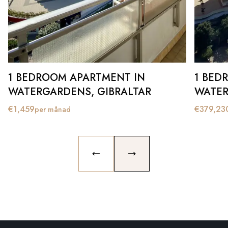
1 BEDROOM APARTMENT IN
1 BED
WATERGARDENS, GIBRALTAR
WATER
€
1,459
€
379,23
per månad
PREVIOUS SLIDE
NEXT SLIDE