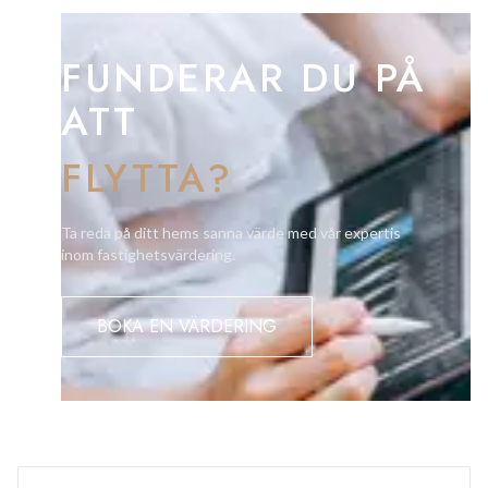
FUNDERAR DU PÅ
ATT
FLYTTA?
Ta reda på ditt hems sanna värde med vår expertis
inom fastighetsvärdering.
BOKA EN VÄRDERING