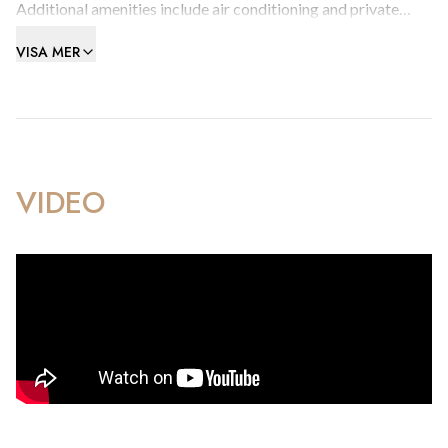
Additional amenities include air conditioning and private
parking.
VISA MER
Offered on the open market with excellent rental potential,
this property is a must-see.
VIDEO