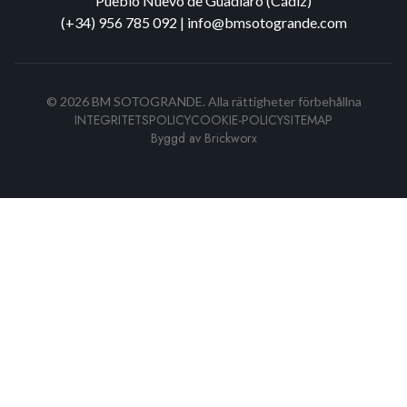
Pueblo Nuevo de Guadiaro (Cádiz)
(+34) 956 785 092
|
info@bmsotogrande.com
©
2026
BM SOTOGRANDE.
Alla rättigheter förbehållna
INTEGRITETSPOLICY
COOKIE-POLICY
SITEMAP
Byggd av
Brickworx