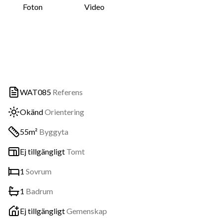
Foton
Video
WAT085
Referens
Okänd
Orientering
55m²
Byggyta
Ej tillgängligt
Tomt
1
Sovrum
1
Badrum
Ej tillgängligt
Gemenskap