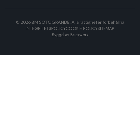
©
2026
BM SOTOGRANDE.
Alla rättigheter förbehållna
INTEGRITETSPOLICY
COOKIE-POLICY
SITEMAP
Byggd av
Brickworx