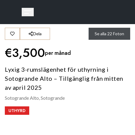
Dela
Se alla
22
Foton
€
3,500
per månad
Lyxig 3-rumslägenhet för uthyrning i
Sotogrande Alto – Tillgänglig från mitten
av april 2025
Sotogrande Alto,
Sotogrande
UTHYRD