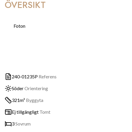
ÖVERSIKT
Foton
240-01235P
Referens
Söder
Orientering
321m²
Byggyta
Ej tillgängligt
Tomt
3
Sovrum