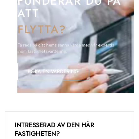
FUNDERAR DU PÅ
ATT
FLYTTA?
Ta reda på ditt hems sanna värde med vår expertis
inom fastighetsvärdering.
BOKA EN VÄRDERING
INTRESSERAD AV DEN HÄR
FASTIGHETEN?