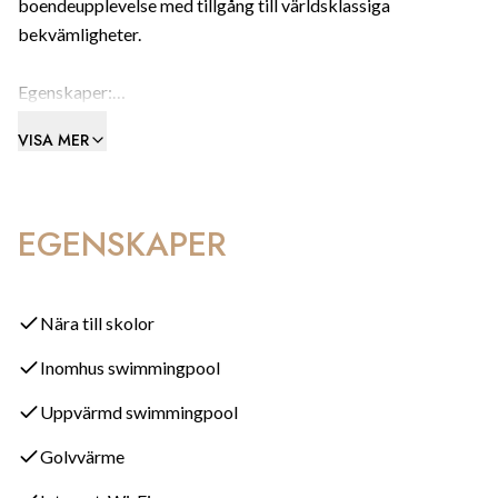
boendeupplevelse med tillgång till världsklassiga
bekvämligheter.
Egenskaper:
VISA MER
Rymliga vardagsrum som flödar av naturligt ljus
Stor privat terrass med pittoreska vyer över vackert anlagda
trädgårdar
EGENSKAPER
Fullt utrustat kök med moderna, högkvalitativa apparater
Stiliga marmorgolv, inbyggda garderober och förstklassiga
detaljer
Luftkonditionering och golvvärme för komfort året runt
Nära till skolor
Två parkeringsplatser i garage och ett förråd
Inomhus swimmingpool
Exklusiva gemenskapsfaciliteter:
Uppvärmd swimmingpool
24-timmars säkerhet och gated access för ökad trygghet
Golvvärme
Tre utomhuspooler omgivna av grönskande trädgårdar
Lyxiga spa-faciliteter, inklusive inomhuspool, bastu och gym