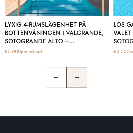
LYXIG 4-RUMSLÄGENHET PÅ
LOS G
BOTTENVÅNINGEN I VALGRANDE,
VALET
SOTOGRANDE ALTO –
SOTO
TILLGÄNGLIG FÖR LÅNGTIDSHYRA
€
5,000
€
2,500
per månad
p
FRÅN SEPTEMBER 2025
PREVIOUS SLIDE
NEXT SLIDE