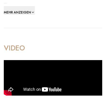
The apartment features a well-designed layout, comprising
MEHR ANZEIGEN
four spacious bedrooms, two stylish bathrooms, an open-
plan kitchen and living area, and a convenient guest
cloakroom. Impeccably presented, the property has
undergone numerous upgrades, showcasing a refined and
modern aesthetic throughout.
VIDEO
Additional highlights include a tandem parking space and a
private storeroom, ensuring practicality matches the luxury.
Residents of Kings Wharf enjoy exclusive access to world-
class amenities, including two state-of-the-art fitness
centers, three stunning swimming pools, and beautifully
maintained communal outdoor spaces. The prime location
places you just steps away from Queensway Marina’s trendy
cafes, fine dining restaurants, and vibrant waterfront