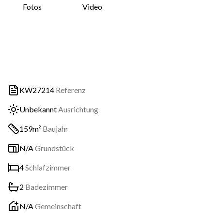
Fotos
Video
KW27214
Referenz
Unbekannt
Ausrichtung
159m²
Baujahr
N/A
Grundstück
4
Schlafzimmer
2
Badezimmer
N/A
Gemeinschaft