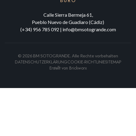
BÜRO
Calle Sierra Bermeja 61,
Pueblo Nuevo de Guadiaro (Cádiz)
(+34) 956 785 092
|
info@bmsotogrande.com
©
2026
BM SOTOGRANDE.
Alle Rechte vorbehalten
DATENSCHUTZERKLÄRUNG
COOKIE-RICHTLINIE
SITEMAP
Erstellt von
Brickworx