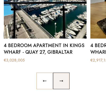
4 BEDROOM APARTMENT IN KINGS
4 BED
WHARF - QUAY 27, GIBRALTAR
WHARF
€
3,028,005
€
2,917,1
PREVIOUS SLIDE
NEXT SLIDE