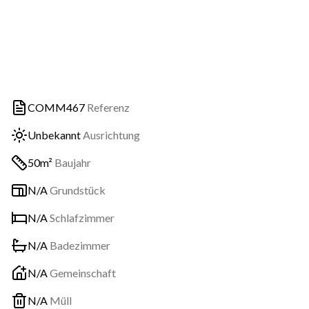
COMM467
Referenz
Unbekannt
Ausrichtung
50m²
Baujahr
N/A
Grundstück
N/A
Schlafzimmer
N/A
Badezimmer
N/A
Gemeinschaft
N/A
Müll