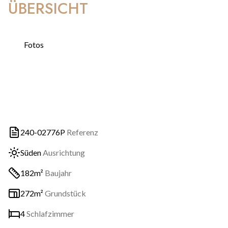
ÜBERSICHT
Fotos
240-02776P
Referenz
Süden
Ausrichtung
182m²
Baujahr
272m²
Grundstück
4
Schlafzimmer