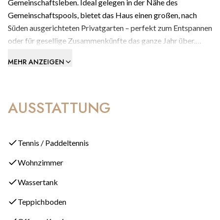
Gemeinschaftsleben. Ideal gelegen in der Nähe des
Gemeinschaftspools, bietet das Haus einen großen, nach
Süden ausgerichteten Privatgarten – perfekt zum Entspannen
oder für gesellige Zusammenkünfte das ganze Jahr über.
MEHR ANZEIGEN
**Erdgeschoss**
Treten Sie durch den Eingang in ein helles, offenes Wohn- und
Esszimmer mit einem funktionierenden Kamin und
AUSSTATTUNG
Terrassentüren, die direkt zur Terrasse und dem Garten
führen. Die moderne, voll ausgestattete Küche ist mit einem
praktischen Trockenpatio verbunden. Auf dieser Ebene
befindet sich auch ein geräumiges Schlafzimmer mit eigenem
Tennis / Paddeltennis
Bad, ideal für Gäste oder Familienmitglieder, die das Leben
Wohnzimmer
im Erdgeschoss bevorzugen.
Wassertank
**Obergeschoss**
Teppichboden
Im Obergeschoss verfügt das Hauptschlafzimmer über ein
modernes Badezimmer en suite und einen privaten, nach