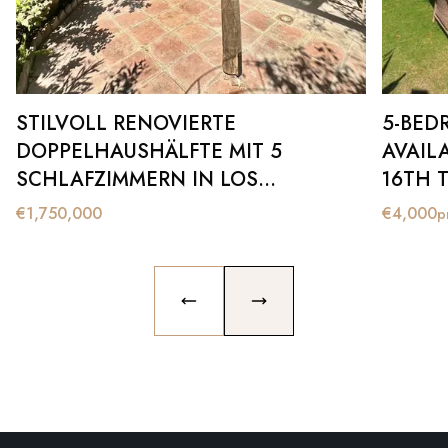
STILVOLL RENOVIERTE
5-BED
DOPPELHAUSHÄLFTE MIT 5
AVAIL
SCHLAFZIMMERN IN LOS
16TH T
LACASITOS, SOTOGRANDE
€
1,750,000
€
4,000
p
PREVIOUS SLIDE
NEXT SLIDE