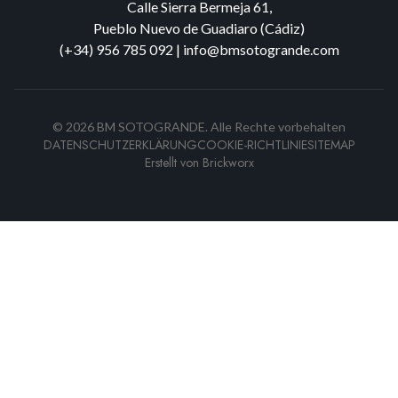
Calle Sierra Bermeja 61,
Pueblo Nuevo de Guadiaro (Cádiz)
(+34) 956 785 092
|
info@bmsotogrande.com
©
2026
BM SOTOGRANDE.
Alle Rechte vorbehalten
DATENSCHUTZERKLÄRUNG
COOKIE-RICHTLINIE
SITEMAP
Erstellt von
Brickworx