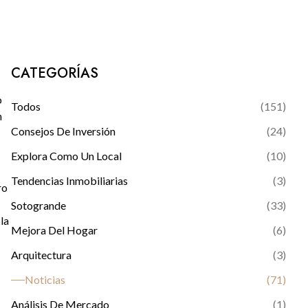
CATEGORÍAS
o
Todos
(
151
)
n
Consejos De Inversión
(
24
)
Explora Como Un Local
(
10
)
Tendencias Inmobiliarias
(
3
)
ro
Sotogrande
(
33
)
la
Mejora Del Hogar
(
6
)
Arquitectura
(
3
)
Noticias
(
71
)
Análisis De Mercado
(
1
)