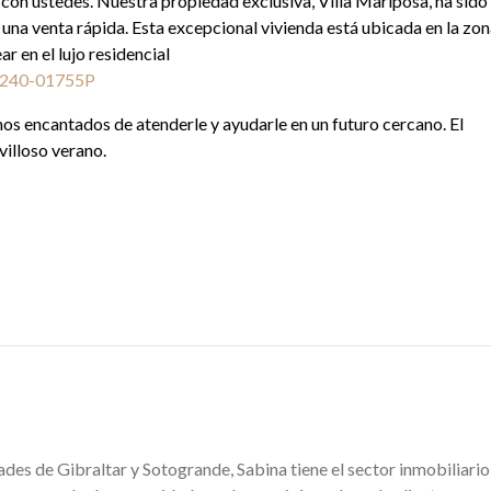
on ustedes. Nuestra propiedad exclusiva, Villa Mariposa, ha sido
una venta rápida. Esta excepcional vivienda está ubicada en la zo
 en el lujo residencial
e-240-01755P
os encantados de atenderle y ayudarle en un futuro cercano. El
villoso verano.
des de Gibraltar y Sotogrande, Sabina tiene el sector inmobiliario