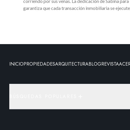
corriendo por sus venas. La dedicación de Sabina para
garantiza que cada transacción inmobiliaria se ejecute
INICIO
PROPIEDADES
ARQUITECTURA
BLOG
REVISTA
ACE
BÚSQUEDAS POPULARES