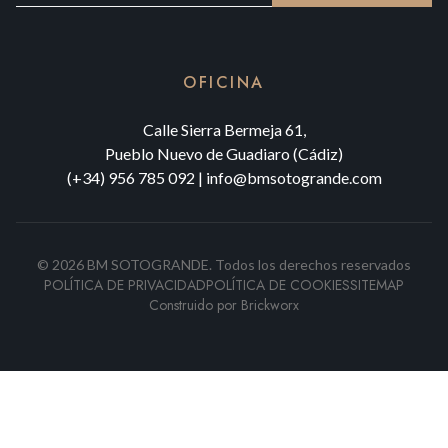
OFICINA
Calle Sierra Bermeja 61,
Pueblo Nuevo de Guadiaro (Cádiz)
(+34) 956 785 092
|
info@bmsotogrande.com
©
2026
BM SOTOGRANDE.
Todos los derechos reservados
POLÍTICA DE PRIVACIDAD
POLÍTICA DE COOKIES
SITEMAP
Construido por
Brickworx