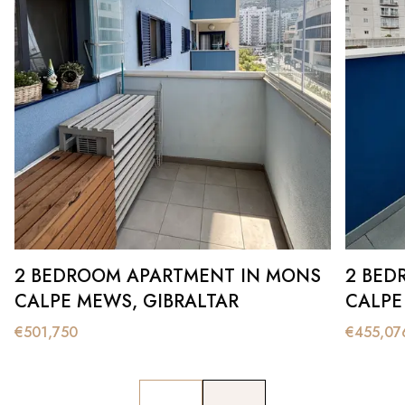
2 BEDROOM APARTMENT IN MONS
2 BED
CALPE MEWS, GIBRALTAR
CALPE
€
501,750
€
455,07