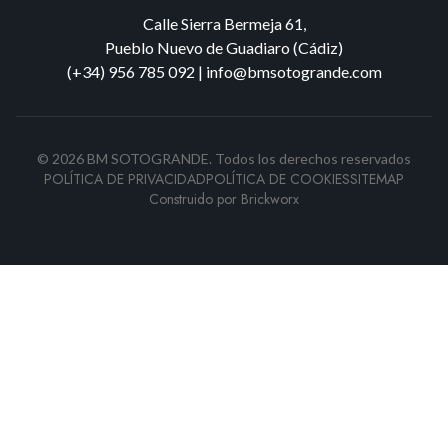
Calle Sierra Bermeja 61,
Pueblo Nuevo de Guadiaro (Cádiz)
(+34) 956 785 092
|
info@bmsotogrande.com
©
2026
BM SOTOGRANDE.
Todos los derechos reservados
POLÍTICA DE PRIVACIDAD
POLÍTICA DE COOKIES
SITEMAP
Construido por
Brickworx