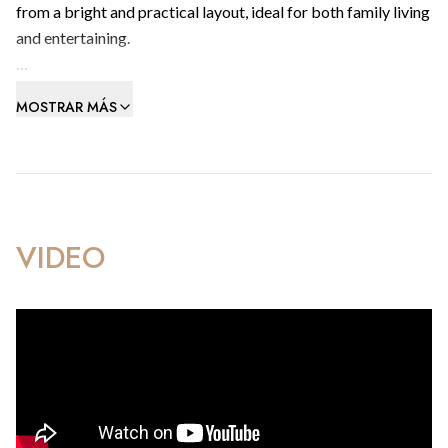
from a bright and practical layout, ideal for both family living
and entertaining.
Additional features include access to a residents’ children’s
MOSTRAR MÁS
playground. A private lock-up garage is also available by
separate negotiation at £60,000.
Early viewing is highly recommended.
3 years residency is not required.
VIDEO