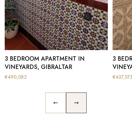
3 BEDROOM APARTMENT IN
3 BED
VINEYARDS, GIBRALTAR
VINEY
€
490,082
€
437,57
PREVIOUS SLIDE
NEXT SLIDE