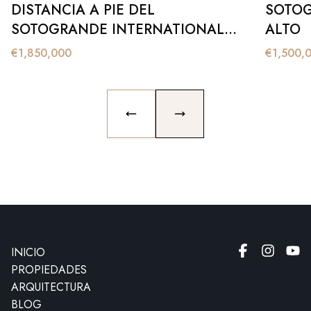
DISTANCIA A PIE DEL
SOTOG
SOTOGRANDE INTERNATIONAL
ALTO
SCHOOL
€
1,850,000
€
1,500,
PREVIOUS SLIDE
NEXT SLIDE
INICIO
PROPIEDADES
ARQUITECTURA
BLOG