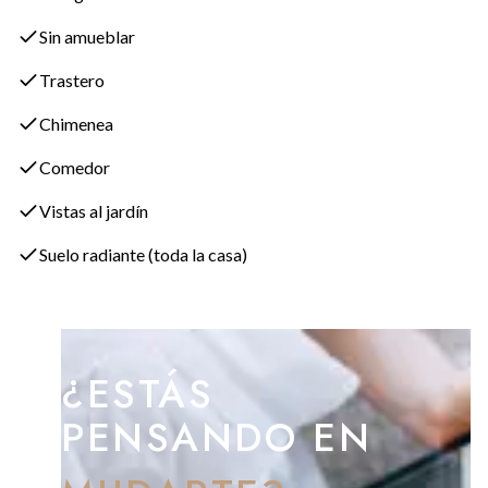
modernos como el sistema de domótica, música ambiental y
persianas automáticas elevan el atractivo de la villa.
Sin amueblar
Trastero
Chimenea
Comedor
Vistas al jardín
Suelo radiante (toda la casa)
¿ESTÁS
PENSANDO EN