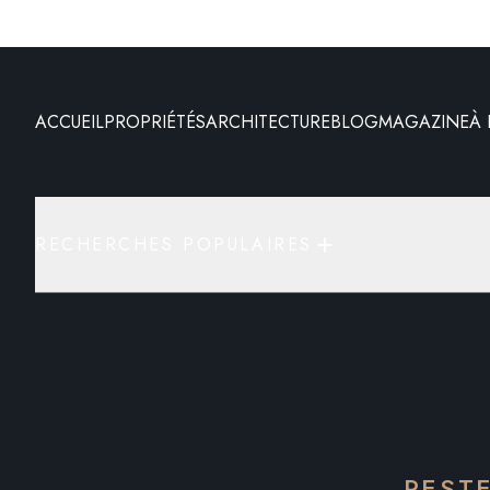
ACCUEIL
PROPRIÉTÉS
ARCHITECTURE
BLOG
MAGAZINE
À
RECHERCHES POPULAIRES
REST