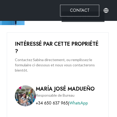
CONTACT
Voir tout
25
Photos
INTÉRESSÉ PAR CETTE PROPRIÉTÉ
?
Contactez Sabina directement, ou remplissez le
formulaire ci-dessous et nous vous contacterons
bientôt.
MARÍA JOSÉ MADUEÑO
Responsable de Bureau
+34 650 637 965
WhatsApp
|