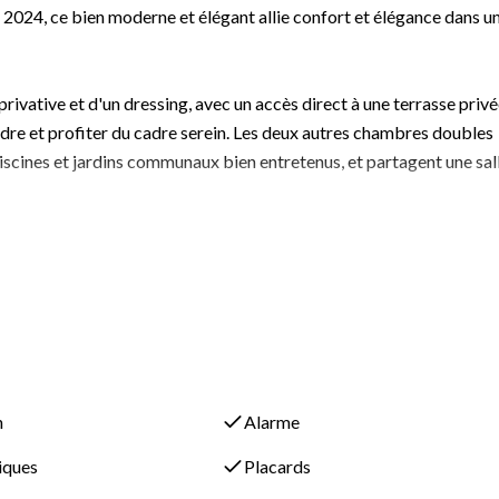
en 2024, ce bien moderne et élégant allie confort et élégance dans u
rivative et d'un dressing, avec un accès direct à une terrasse priv
endre et profiter du cadre serein. Les deux autres chambres doubles
piscines et jardins communaux bien entretenus, et partagent une sal
pace chaleureux et accueillant, s'ouvrant harmonieusement sur la
 pour les repas en plein air et les moments conviviaux.
n
Alarme
sagers
riques
Placards