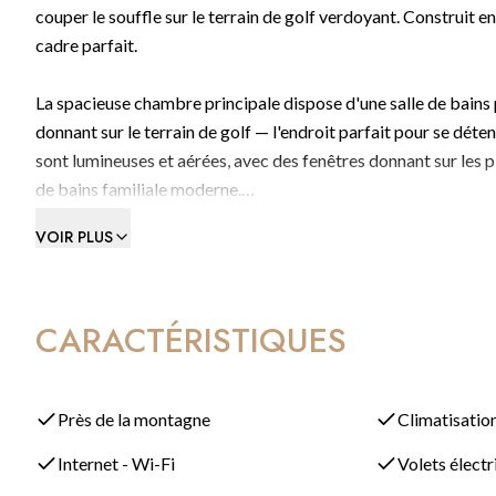
couper le souffle sur le terrain de golf verdoyant. Construit 
cadre parfait.
La spacieuse chambre principale dispose d'une salle de bains p
donnant sur le terrain de golf — l'endroit parfait pour se dét
sont lumineuses et aérées, avec des fenêtres donnant sur les 
de bains familiale moderne.
VOIR PLUS
Le salon décloisonné et la cuisine contemporaine créent un es
terrasse couverte avec sa vue spectaculaire sur le golf — idéal
CARACTÉRISTIQUES
Caractéristiques supplémentaires :
Une place de parking sécurisée en garage
Près de la montagne
Climatisatio
Accès à une magnifique piscine commune et à des jardins pay
Internet - Wi-Fi
Volets élect