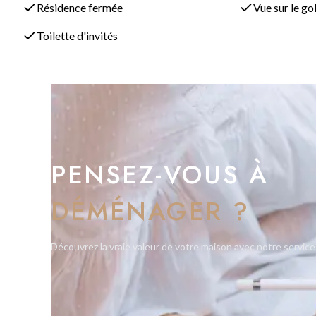
Cet appartement offre la combinaison parfaite de vie moderne 
Résidence fermée
Vue sur le go
qui recherchent tranquillité et style. Opportunité de location
Toilette d'invités
PENSEZ-VOUS À
DÉMÉNAGER ?
Découvrez la vraie valeur de votre maison avec notre service