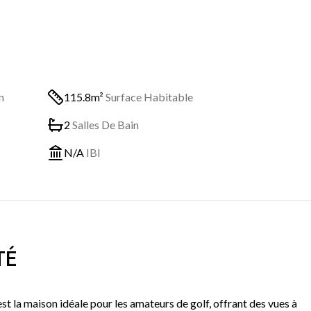
n
115.8m²
Surface Habitable
2
Salles De Bain
N/A
IBI
TÉ
la maison idéale pour les amateurs de golf, offrant des vues à