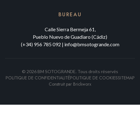
BUREAU
Calle Sierra Bermeja 61,
Pueblo Nuevo de Guadiaro (Cádiz)
(+34) 956 785 092
|
info@bmsotogrande.com
©
2026
BM SOTOGRANDE.
Tous droits réservés
POLITIQUE DE CONFIDENTIALITÉ
POLITIQUE DE COOKIES
SITEMAP
Construit par
Brickworx