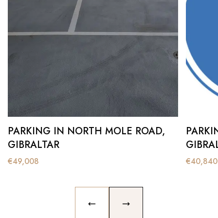
PARKING IN NORTH MOLE ROAD,
PARKI
GIBRALTAR
GIBRA
€
49,008
€
40,840
PREVIOUS SLIDE
NEXT SLIDE