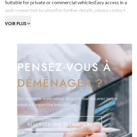
Suitable for private or commercial vehiclesEasy access in a
well-connected locationFor further details, please contact
BMI Group on 200 51010 or email info@bmigroup.gi
VOIR PLUS
PENSEZ-VOUS À
DÉMÉNAGER ?
Découvrez la vraie valeur de votre maison avec notre
service d'expertise immobilière.
RÉSERVER UNE ESTIMATION