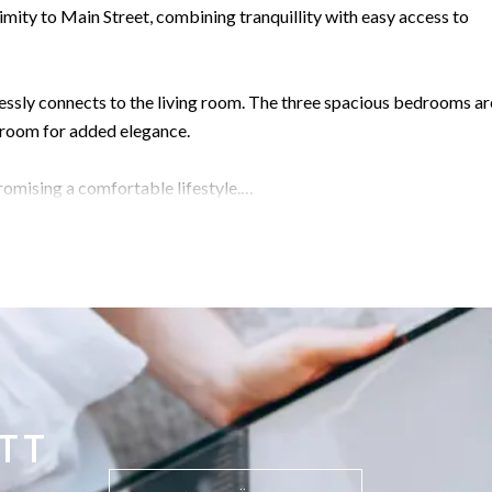
mity to Main Street, combining tranquillity with easy access to
ssly connects to the living room. The three spacious bedrooms ar
hroom for added elegance.
omising a comfortable lifestyle.
is opportunity!
TT