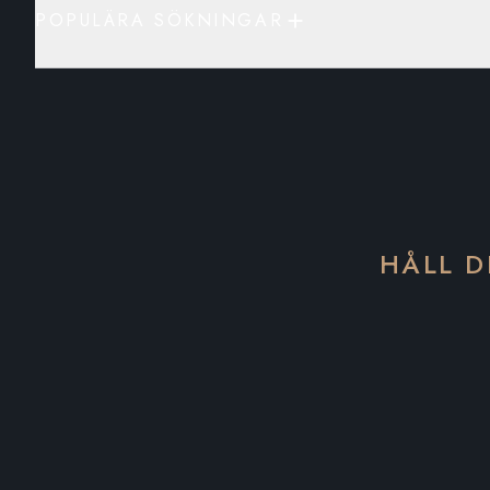
POPULÄRA SÖKNINGAR
HÅLL D