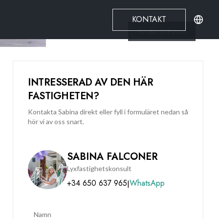
KONTAKT
Se alla
10
Foton
INTRESSERAD AV DEN HÄR
FASTIGHETEN?
Kontakta Sabina direkt eller fyll i formuläret nedan så
hör vi av oss snart.
SABINA FALCONER
Lyxfastighetskonsult
+34 650 637 965
WhatsApp
|