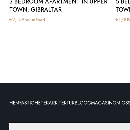
3 BEDROOM APARTMENT IN UPPER
5 BE
TOWN, GIBRALTAR
TOWN
€
2,159
€
1,00
per månad
HEM
FASTIGHETER
ARKITEKTUR
BLOGG
MAGASIN
OM OS