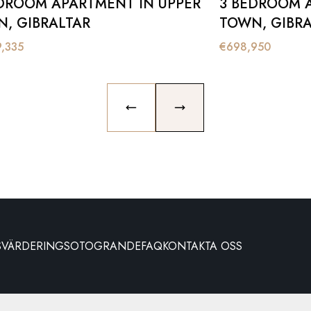
DROOM APARTMENT IN UPPER
3 BEDROOM 
, GIBRALTAR
TOWN, GIBRA
9,335
€
698,950
PREVIOUS SLIDE
NEXT SLIDE
S
VÄRDERING
SOTOGRANDE
FAQ
KONTAKTA OSS