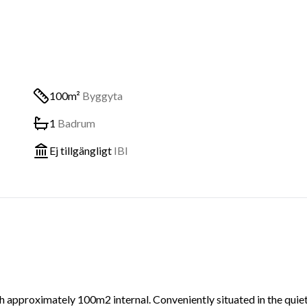
100m²
Byggyta
1
Badrum
Ej tillgängligt
IBI
approximately 100m2 internal. Conveniently situated in the quie