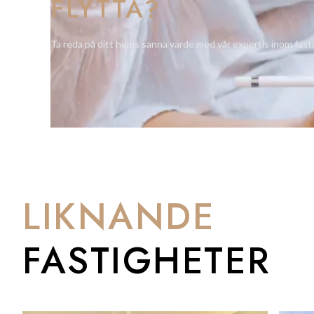
FLYTTA?
Ta reda på ditt hems sanna värde med vår expertis inom fast
LIKNANDE
FASTIGHETER