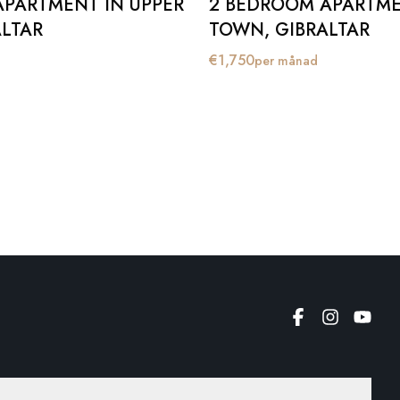
APARTMENT IN UPPER
2 BEDROOM APARTME
LTAR
TOWN, GIBRALTAR
€
1,750
per månad