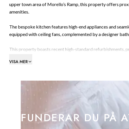
upper town area of Morello’s Ramp, this property offers proxi
amenities.
The bespoke kitchen features high-end appliances and seamle
equipped with ceiling fans, complemented by a designer bat
This property boasts recent high-standard refurbishments, pr
VISA MER
Feel free to call us and secure a viewing – don’t miss out on th
FUNDERAR DU PÅ A