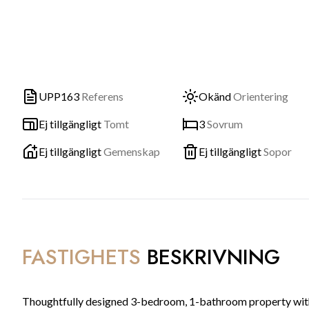
UPP163
Referens
Okänd
Orientering
Ej tillgängligt
Tomt
3
Sovrum
Ej tillgängligt
Gemenskap
Ej tillgängligt
Sopor
FASTIGHETS
BESKRIVNING
Thoughtfully designed 3-bedroom, 1-bathroom property with 