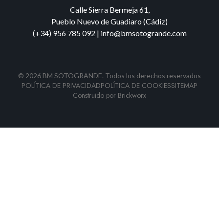
Calle Sierra Bermeja 61,
Pueblo Nuevo de Guadiaro (Cádiz)
(+34) 956 785 092
|
info@bmsotogrande.com
©
2026
BM SOTOGRANDE.
Todos los derechos reservados
POLÍTICA DE PRIVACIDAD
POLÍTICA DE COOKIES
SITEMAP
Construido por
Brickworx