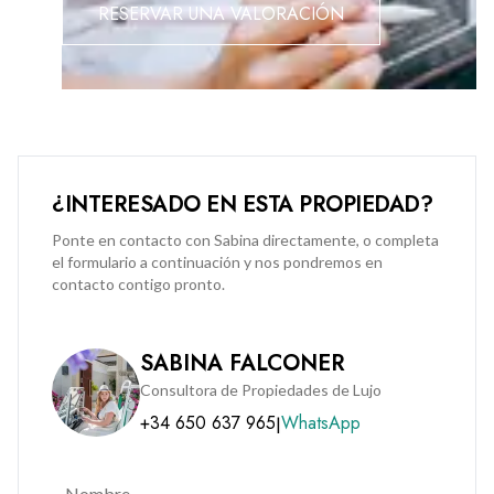
RESERVAR UNA VALORACIÓN
Nelson’s View is close to schools, beaches, and local
transport, making it a strong option for families looking to
settle in Gibraltar’s South District.
Contact BMI Group to arrange a viewing: +350 200 51010 |
info@bmigroup.gi
¿INTERESADO EN ESTA PROPIEDAD?
Ponte en contacto con Sabina directamente, o completa
el formulario a continuación y nos pondremos en
contacto contigo pronto.
SABINA FALCONER
Consultora de Propiedades de Lujo
+34 650 637 965
WhatsApp
|