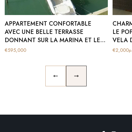
APPARTEMENT CONFORTABLE
CHARM
AVEC UNE BELLE TERRASSE
LE PO
DONNANT SUR LA MARINA ET LE
VELA 
PORT DE SOTOGRANDE.
SOTOG
€
595,000
€
2,000
p
SEPTEM
CONTR
PREVIOUS SLIDE
NEXT SLIDE