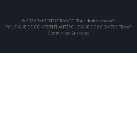
©
2026
BM SOTOGRANDE.
Tous droits réservés
POLITIQUE DE CONFIDENTIALITÉ
POLITIQUE DE COOKIES
SITEMAP
Construit par
Brickworx