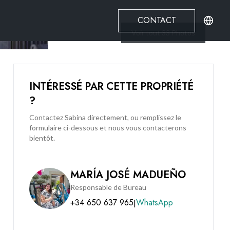
CONTACT
Voir tout
33
Photos
INTÉRESSÉ PAR CETTE PROPRIÉTÉ
?
Contactez Sabina directement, ou remplissez le
formulaire ci-dessous et nous vous contacterons
bientôt.
MARÍA JOSÉ MADUEÑO
Responsable de Bureau
+34 650 637 965
WhatsApp
|