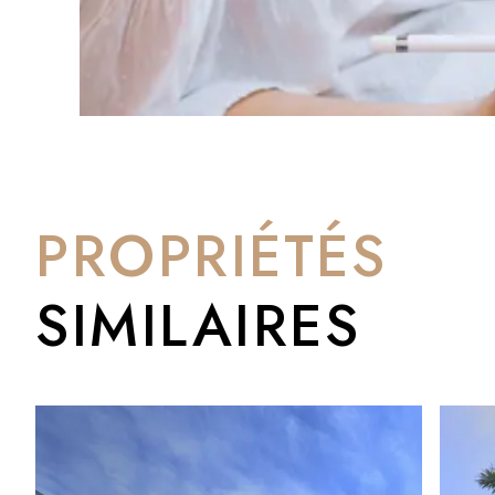
Trois raisons pour lesquelles BM Sotogrande adore ce projet
Premièrement : l'emplacement.
Deuxièmement : une conception exceptionnelle pour la vie m
Troisièmement : étant encore en construction, elle offre la po
Comment en savoir plus ?
Villa Sense est disponible auprès de BM Sotogrande. Contacte
PROPRIÉTÉS
SIMILAIRES