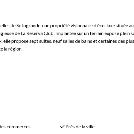
nelles de Sotogrande, une propriété visionnaire d'éco-luxe située au
stigieuse de La Reserva Club. Implantée sur un terrain exposé plein 
, elle propose sept suites, neuf salles de bains et certaines des plu
e la région.
atériaux naturels, neuf salles de bains dont une spectaculaire
lle de sport professionnelle, un bureau, une cave à vin climatisée et
intérieures et extérieures, spa complet avec sauna et espaces de
monieusement.
 des commerces
Près de la ville