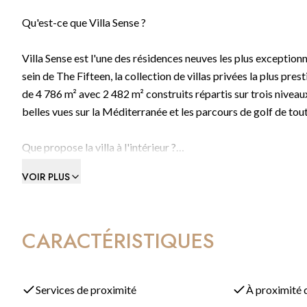
Qu'est-ce que Villa Sense ?
Villa Sense est l'une des résidences neuves les plus exception
sein de The Fifteen, la collection de villas privées la plus pre
de 4 786 m² avec 2 482 m² construits répartis sur trois niveaux
belles vues sur la Méditerranée et les parcours de golf de tout
Que propose la villa à l'intérieur ?
VOIR PLUS
Chaque espace a été pensé avec soin. Sept suites privées aux m
baignoire artisanale en marbre dans la suite principale, une sa
garage couvert pour quatre voitures. Piscines à débordement 
CARACTÉRISTIQUES
détente. Les espaces intérieurs et extérieurs se fondent har
Qu'est-ce qui rend l'architecture si particulière ?
Services de proximité
À proximité