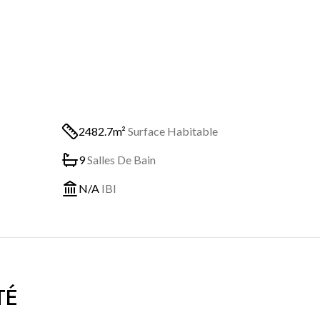
2482.7m²
Surface Habitable
9
Salles De Bain
N/A
IBI
TÉ