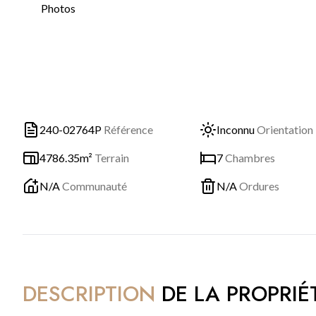
Photos
240-02764P
Référence
Inconnu
Orientation
4786.35m²
Terrain
7
Chambres
N/A
Communauté
N/A
Ordures
DESCRIPTION
DE LA PROPRIÉ