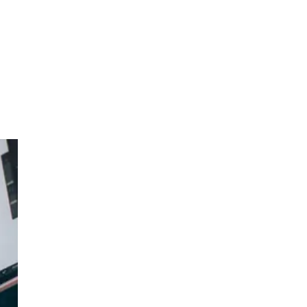
tion
.
,