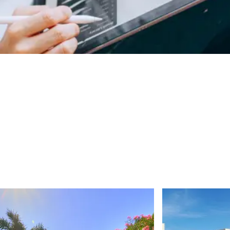
oderne.
ssibilité de personnaliser pleinement la maison.
z notre équipe pour organiser une visite privée.