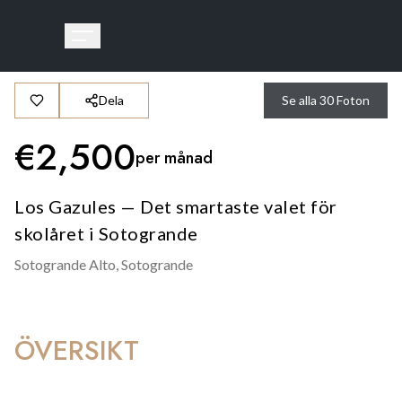
Dela
Se alla
30
Foton
€
2,500
per månad
Los Gazules — Det smartaste valet för
skolåret i Sotogrande
Sotogrande Alto,
Sotogrande
ÖVERSIKT