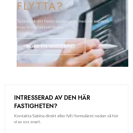
FLYTTA?
Varför rekommenderar BM Sotogrande denna bostad?
Ta reda på ditt hems sanna värde med vår expertis
inom fastighetsvärdering.
Närheten till skolan, den välskötta urbanisationen med tre
pooler och de fantastiska vyerna över sjön, naturen och
golfbanan gör detta till ett utmärkt val.
BOKA EN VÄRDERING
Hur bokar jag en visning?
Kontakta BM Sotogrande för mer information eller för att
boka en visning.
INTRESSERAD AV DEN HÄR
FASTIGHETEN?
Kontakta Sabina direkt eller fyll i formuläret nedan så hör
vi av oss snart.