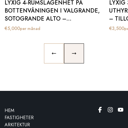
LYXIG 4-RUMSLÄGENHET PÅ
LYXIG
BOTTENVÅNINGEN I VALGRANDE,
UTHYR
SOTOGRANDE ALTO –
– TIL
TILLGÄNGLIG FÖR LÅNGTIDSHYRA
APRIL 
€
5,000
€
3,500
per månad
p
FRÅN SEPTEMBER 2025
PREVIOUS SLIDE
NEXT SLIDE
HEM
FASTIGHETER
ARKITEKTUR