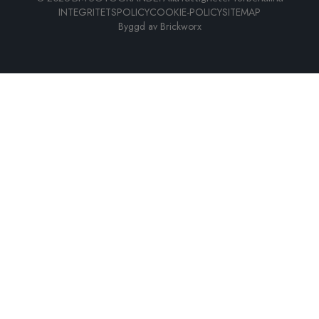
INTEGRITETSPOLICY
COOKIE-POLICY
SITEMAP
Byggd av
Brickworx