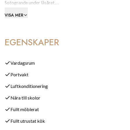
Sotogrande under läsåret.
VISA MER
Hur ser lägenheten ut invändigt?
Modern, bekväm och inflyttningsklar. Marmorgolv, fullt
EGENSKAPER
utrustat kök, varm och kall luftkonditionering, inbyggda
garderober och öppen spis ger ett bekvämt boende året
runt. Med sina 175 m² känns bostaden som ett hem snarare
än en hyreslägenhet.
Vardagsrum
Portvakt
Hur är utomhusytorna?
Luftkonditionering
Den 100 m² stora terrassen är en av bostadens främsta
Nära till skolor
höjdpunkter. Här finns gott om plats för middagar,
avkoppling och sociala tillställningar med utsikt över de
Fullt möblerat
grönskande gemensamma områdena och Almenara
Fullt utrustat kök
Golfbana.