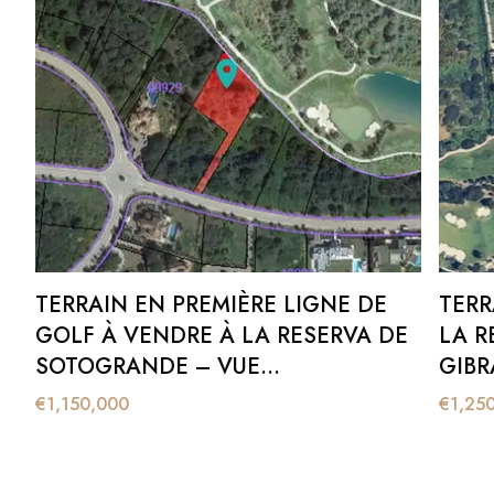
TERRAIN EN PREMIÈRE LIGNE DE
TERR
GOLF À VENDRE À LA RESERVA DE
LA R
SOTOGRANDE – VUE
GIBR
PANORAMIQUE SUR LE LAC ET LE
GOLF
€
1,150,000
€
1,25
PARCOURS DE GOLF