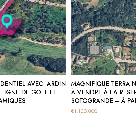
IDENTIEL AVEC JARDIN
MAGNIFIQUE TERRAIN
 LIGNE DE GOLF ET
À VENDRE À LA RESE
AMIQUES
SOTOGRANDE – À PAR
SEULEMENT 309 €/M²
€
1,100,000