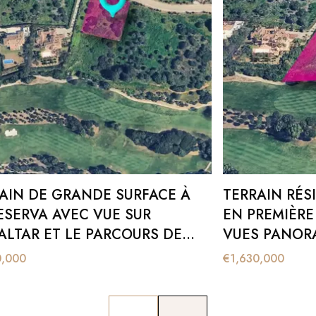
AIN DE GRANDE SURFACE À
TERRAIN RÉS
ESERVA AVEC VUE SUR
EN PREMIÈRE
ALTAR ET LE PARCOURS DE
VUES PANOR
 – PRIX 340 € PAR M²
0,000
€
1,630,000