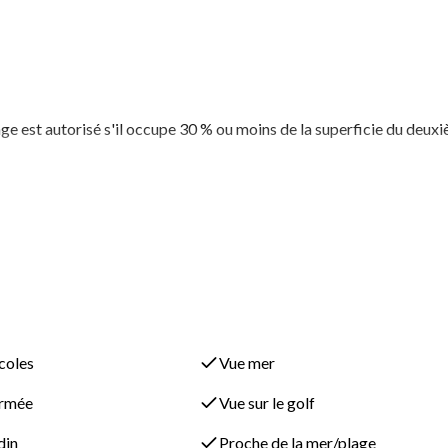
ge est autorisé s'il occupe 30 % ou moins de la superficie du deux
 incluses dans ces calculs.
coles
Vue mer
ermée
Vue sur le golf
din
Proche de la mer/plage