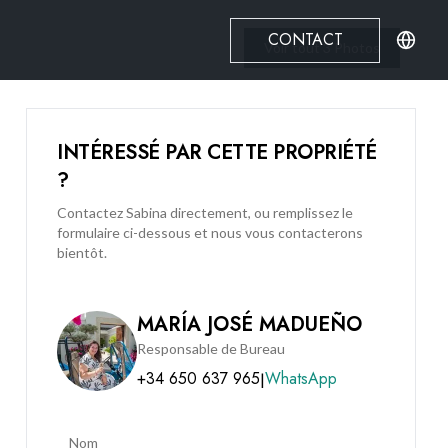
CONTACT
Voir tout
3
Photos
INTÉRESSÉ PAR CETTE PROPRIÉTÉ
?
Contactez Sabina directement, ou remplissez le
formulaire ci-dessous et nous vous contacterons
bientôt.
MARÍA JOSÉ MADUEÑO
Responsable de Bureau
+34 650 637 965
WhatsApp
|