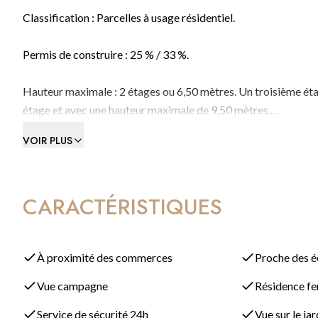
Classification : Parcelles à usage résidentiel.
Permis de construire : 25 % / 33 %.
Hauteur maximale : 2 étages ou 6,50 mètres. Un troisième éta
étage et avec une hauteur maximale de 9,50 mètres.
VOIR PLUS
Distance limite de la rue : 6 mètres.
Distance limite du terrain de golf : 15 mètres.
CARACTÉRISTIQUES
Les zones constructibles pour les garages/parking ne sont pas
Prix par m2 : 350 €.
À proximité des commerces
Proche des é
Vue campagne
Résidence f
Taxes : La TVA de 21 % est applicable.
Service de sécurité 24h
Vue sur le jar